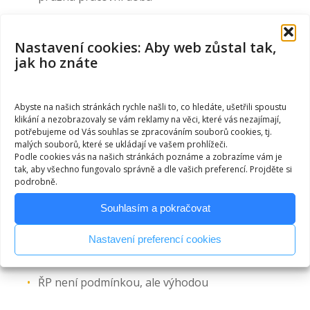
vhodné i pro OZZ, OZP
Nastavení cookies: Aby web zůstal tak,
jak ho znáte
Uklízeč/ka na stavby
Abyste na našich stránkách rychle našli to, co hledáte, ušetřili spoustu
klikání a nezobrazovaly se vám reklamy na věci, které vás nezajímají,
potřebujeme od Vás souhlas se zpracováním souborů cookies, tj.
105-110 Kč/hod.
malých souborů, které se ukládají ve vašem prohlížeči.
možnost brigády i HPP
Podle cookies vás na našich stránkách poznáme a zobrazíme vám je
tak, aby všechno fungovalo správně a dle vašich preferencí. Projděte si
časová flexibilita, spolehlivost, samostatnost,
podrobně.
chuť učit se novým věcem
Souhlasím a pokračovat
pružná pracovní doba
Nastavení preferencí cookies
práce ve výšce výhodou (do 2 m = žebřík, nad 2
m = pracovní plošina)
ŘP není podmínkou, ale výhodou